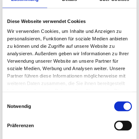
In den Bereichen Stückgut, Frischdienst und
Tiefkühlgut transportieren wir Sendungen mit
Diese Webseite verwendet Cookies
modernstem Equipment pünktlich und zuverlässig zu
Wir verwenden Cookies, um Inhalte und Anzeigen zu
und von den Nordfriesischen Inseln.
personalisieren, Funktionen für soziale Medien anbieten
zu können und die Zugriffe auf unsere Website zu
analysieren. Außerdem geben wir Informationen zu Ihrer
Verwendung unserer Website an unsere Partner für
soziale Medien, Werbung und Analysen weiter. Unsere
Partner führen diese Informationen möglicherweise mit
weiteren Daten zusammen, die Sie ihnen bereitgestellt
haben oder die sie im Rahmen Ihrer Nutzung der Dienste
gesammelt haben.
Einwilligungsauswahl
Notwendig
Präferenzen
Bitte akzeptieren Sie Marketing-Cookies, um
dieses Video anzusehen.